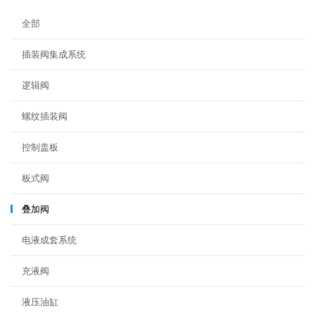
装
阀
全部
集
成
插装阀集成系统
系
统
逻辑阀
优
订
螺纹插装阀
制
&
液
控制盖板
压
伺
板式阀
服
控
叠加阀
制
系
电液成套系统
统
充液阀
液压油缸