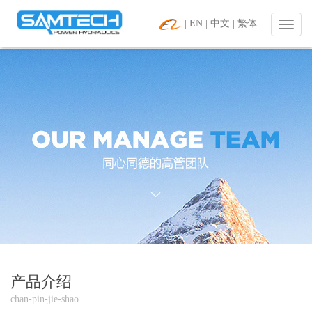
|
EN
|
中文
|
繁体
|
螺
纹
插
装
阀
&
二
通
插
装
阀
应
用
专
家
|
致
力
产品介绍
于
chan-pin-jie-shao
插