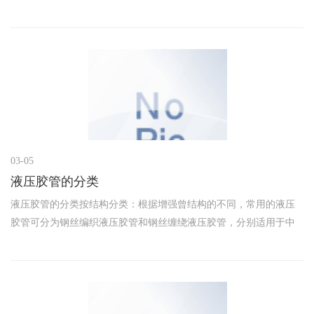
力、安全阀的设定压力等来确定。例如，在叉车的液压系统中，提
升货物时系统压力可能达到 14MPa 左右，所以要选择额定压力
03-05
液压胶管的分类
液压胶管的分类按结构分类：根据增强曾结构的不同，常用的液压
胶管可分为钢丝编织液压胶管和钢丝缠绕液压胶管，分别适用于中
低压和高压液压系统。1、钢丝编织液压胶管这种类型的液压胶管由
一层或多层钢丝编织材料作为增强层。它具有较好的柔韧性，适用
于中低