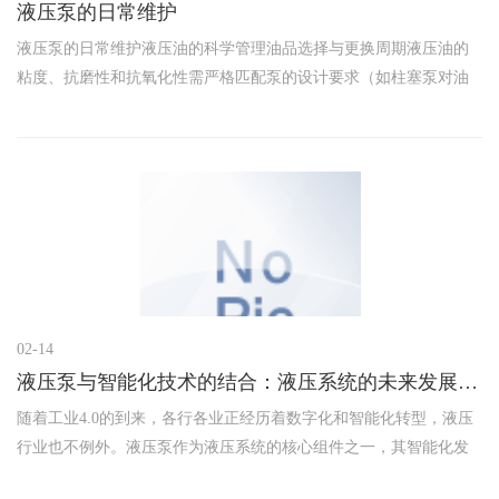
液压泵的日常维护
液压泵的日常维护液压油的科学管理油品选择与更换周期液压油的
粘度、抗磨性和抗氧化性需严格匹配泵的设计要求（如柱塞泵对油
品清洁度要求极高）。建议根据厂家推荐周期更换液压油，在粉尘
多、高温等恶劣工况下需缩短周期。油液污染控制据统计，70%以上
的液
02-14
液压泵与智能化技术的结合：液压系统的未来发展趋势
随着工业4.0的到来，各行各业正经历着数字化和智能化转型，液压
行业也不例外。液压泵作为液压系统的核心组件之一，其智能化发
展不仅能提升工作效率、降低能耗，还能延长设备寿命，预防故