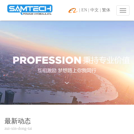
|
EN
|
中文
|
繁体
|
螺
纹
插
装
阀
&
二
通
插
装
阀
应
用
专
家
|
致
力
最新动态
于
zui-xin-dong-tai
插