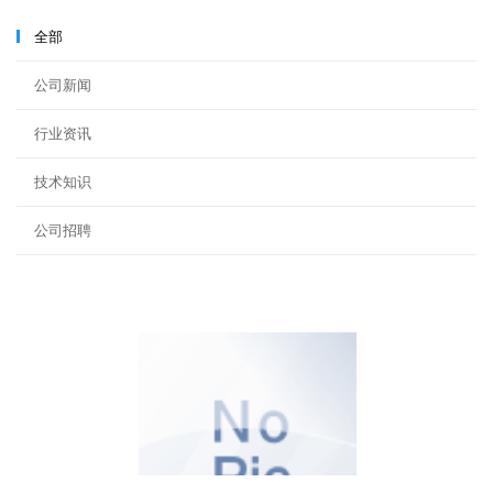
装
阀
全部
集
成
公司新闻
系
统
行业资讯
优
订
技术知识
制
&
液
公司招聘
压
伺
服
控
制
系
统