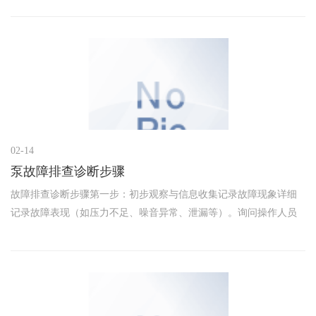
境相对简单的场合。内啮齿轮泵：相比外啮齿轮泵，内啮齿轮泵的
噪声较
02-14
泵故障排查诊断步骤
故障排查诊断步骤第一步：初步观察与信息收集记录故障现象详细
记录故障表现（如压力不足、噪音异常、泄漏等）。询问操作人员
故障发生时的工况（负载、温度、运行时间等）。检查运行参数使
用压力表、流量计、温度计等工具，测量泵的出口压力、流量和油
温。对比